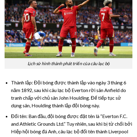
Lịch sử hình thành phát triển của câu lạc bộ
Thành lập: Đội bóng được thành lập vào ngày 3 tháng 6
năm 1892, sau khi câu lạc bộ Everton rời sân Anfield do
tranh chấp với chủ sân John Houlding. Để tiếp tục sử
dụng sân, Houlding thành lập đội bóng này.
Đổi tên: Ban đầu, đội bóng được đặt tên là “Everton F.C.
and Athletic Grounds Ltd.” Tuy nhiên, sau khi bị từ chối bởi
Hiệp hội bóng đá Anh, câu lạc bộ đổi tên thành Liverpool