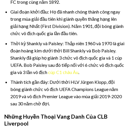
FC trong cùng năm 1892.
Giai đoạn khởi đầu: Họ đã nhanh chóng thành công ngay
trong mùa giải đầu tiên khi giành quyền thăng hạng lên
giải hạng Nhất (First Division). Năm 1901, đội bóng giành
chức vô địch quốc gia lần đầu tiên.
Thời kỳ Shankly và Paisley: Thập niên 1960 và 1970 là giai
đoạn hoàng kim dưới thời Bill Shankly và Bob Paisley.
Shankly đã giúp họ giành 3 chức vô địch quốc gia và 1 cúp
UEFA. Bob Paisley sau đó tiếp nối với 6 chức vô địch quốc
gia và 3 lần vô địch
cúp C1 châu Âu
.
Thành tích gần đây: Dưới thời HLV Jürgen Klopp, đội
bóng giành chức vô địch UEFA Champions League năm
2019 và vô địch Premier League vào mùa giải 2019-2020
sau 30 năm chờ đợi.
Những Huyền Thoại Vang Danh Của CLB
Liverpool