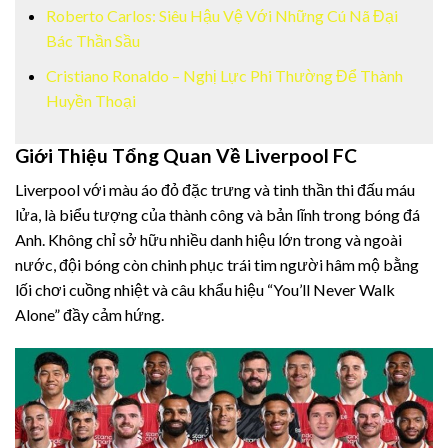
Roberto Carlos: Siêu Hậu Vệ Với Những Cú Nã Đại
Bác Thần Sầu
Cristiano Ronaldo – Nghị Lực Phi Thường Để Thành
Huyền Thoại
Giới Thiệu Tổng Quan Về Liverpool FC
Liverpool với màu áo đỏ đặc trưng và tinh thần thi đấu máu
lửa, là biểu tượng của thành công và bản lĩnh trong bóng đá
Anh. Không chỉ sở hữu nhiều danh hiệu lớn trong và ngoài
nước, đội bóng còn chinh phục trái tim người hâm mộ bằng
lối chơi cuồng nhiệt và câu khẩu hiệu “You’ll Never Walk
Alone” đầy cảm hứng.