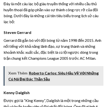
Đây là một câu lạc bộ giàu truyền thống với nhiều cầu thủ
huyền thoại đã góp phần vào sự thành công rực rỡ của đội
bóng. Dưới đây là những cái tên tiêu biểu trong lịch sử câu
lạc bộ:
Steven Gerrard
Gerrard đã gắn bó với đội bóng từ năm 1998 đến 2015. Anh
nổi tiếng với khả năng lãnh đạo, sự trung thành và những
khoảnh khắc xuất sắc, đặc biệt là cú lội ngược dòng trong
trận chung kết Champions League 2005 trước AC Milan.
Xem Thêm
Roberto Carlos: Siêu Hậu Vệ Với Những
Cú Nã Đại Bác Thần Sầu
Kenny Dalglish
Được gọi là “King Kenny”, Dalglish là một trong những cầu
thủ và huấn luyện viên vĩ đại nhất đội bóng. Ông đã giành 6